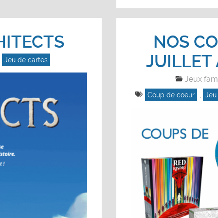
HITECTS
NOS CO
JUILLET
,
Jeu de cartes
Jeux fami
Coup de coeur
,
Jeu