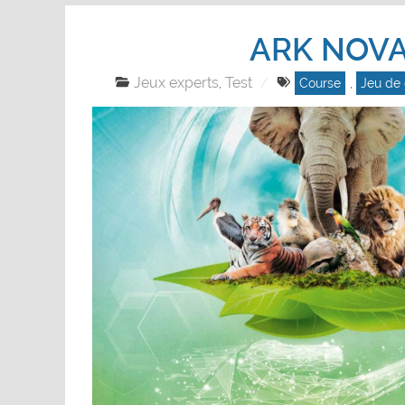
ARK NOV
Jeux experts
Test
,
Course
,
Jeu de 