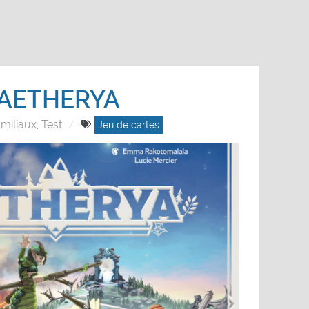
AETHERYA
miliaux
Test
,
Jeu de cartes