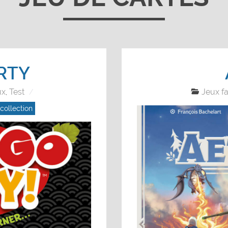
RTY
ux
Test
Jeux fa
,
collection