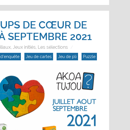
UPS DE CŒUR DE
 À SEPTEMBRE 2021
liaux
Jeux initiés
Les sélections
,
,
 d'enquête
,
Jeu de cartes
,
Jeu de pli
,
Puzzle