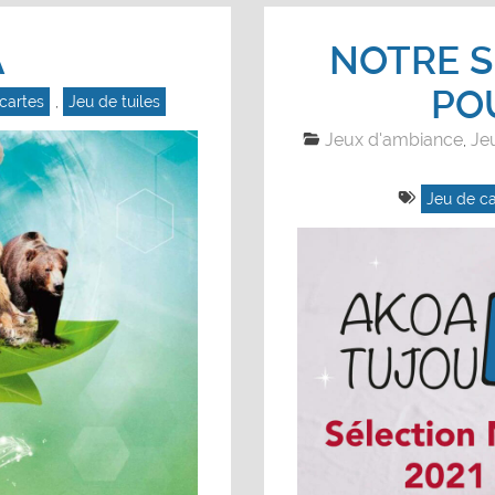
A
NOTRE S
PO
cartes
,
Jeu de tuiles
Jeux d'ambiance
Je
,
Jeu de ca