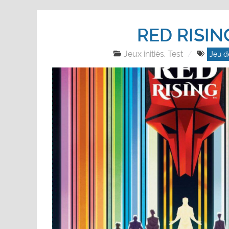
RED RISIN
Jeux initiés
Test
,
Jeu d