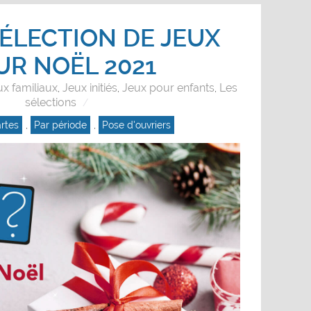
ÉLECTION DE JEUX
UR NOËL 2021
ux familiaux
Jeux initiés
Jeux pour enfants
Les
,
,
,
sélections
rtes
,
Par période
,
Pose d'ouvriers