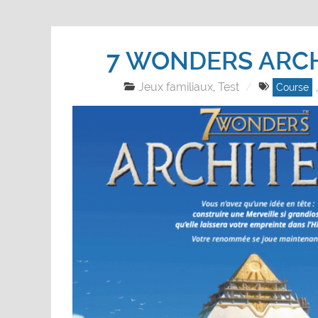
7 WONDERS ARC
Jeux familiaux
Test
,
Course