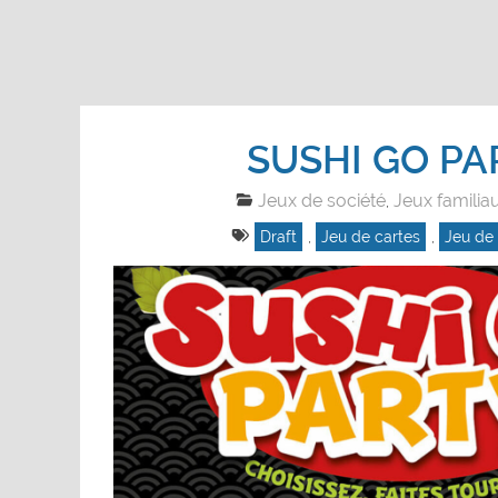
SUSHI GO PA
Jeux de société
Jeux familia
,
Draft
,
Jeu de cartes
,
Jeu de 