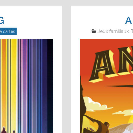
G
A
Jeux familiaux
T
e cartes
,